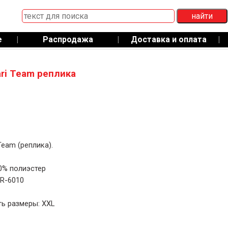
е
|
Распродажа
|
Доставка и оплата
|
ari Team реплика
Team (реплика).
0% полиэстер
ER-6010
ть размеры: XXL