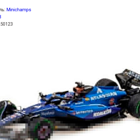
ль:
Minichamps
3
250123