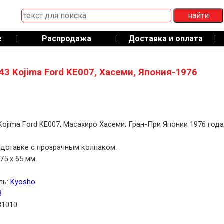
е
|
Распродажа
|
Доставка и оплата
|
43 Kojima Ford KE007, Хасеми, Япония-1976
Kojima Ford KE007, Масахиро Хасеми, Гран-При Японии 1976 года
дставке с прозрачным колпаком.
75 x 65 мм.
ль:
Kyosho
3
31010