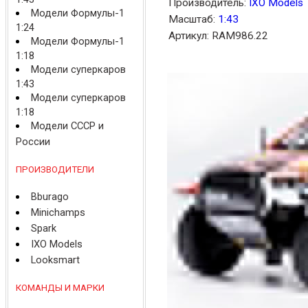
Производитель:
IXO Models
Модели Формулы-1
Масштаб:
1:43
1:24
Артикул: RAM986.22
Модели Формулы-1
1:18
Модели суперкаров
1:43
Модели суперкаров
1:18
Модели СССР и
России
ПРОИЗВОДИТЕЛИ
Bburago
Minichamps
Spark
IXO Models
Looksmart
КОМАНДЫ И МАРКИ