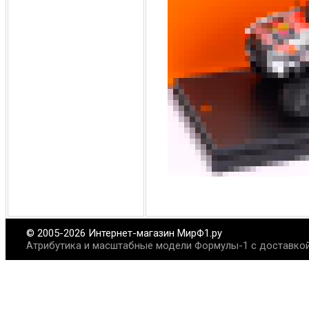
© 2005-2026 Интернет-магазин МирФ1.ру
Атрибутика и масштабные модели Формулы-1 с доставкой