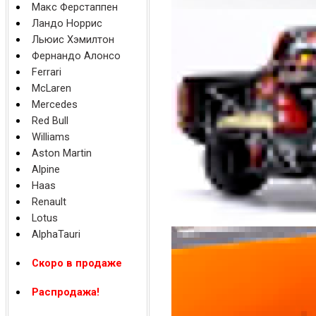
Макс Ферстаппен
Ландо Норрис
Льюис Хэмилтон
Фернандо Алонсо
Ferrari
McLaren
Mercedes
Red Bull
Williams
Aston Martin
Alpine
Haas
Renault
Lotus
AlphaTauri
Скоро в продаже
Распродажа!